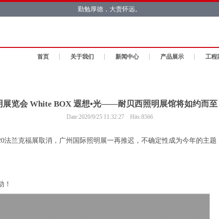
勤勉厚德，大责怀远。
首页
关于我们
新闻中心
产品展示
工程
明展览会 White BOX 遐想•光——耐贝西照明展馆将如约
Date:
2020/9/25 11:32:27
Hits:
8566
020法兰克福展取消，广州国际照明展一再推迟，不确定性成为今年的主
动！