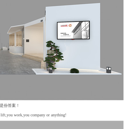
是份答案！
 work,you company or anything!