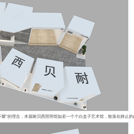
耀”的理念，本届耐贝西照明馆如若一个个白盒子艺术馆，散落在静止的