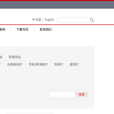
中文版
|
English
案例
下载专区
联系我们
场
景观亮化
灯
台面阅读灯
导轨/吸顶射灯
筒射灯
庭院灯