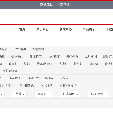
勤勉厚德，大责怀远。
首页
关于我们
新闻中心
产品展示
工程
共照明
户外照明
智能控制
酒店
机场车站
商场超市
商业店铺
餐馆饮食
工厂车间
庭院广
灯
吸顶灯
壁灯
壁灯/吸顶灯
洗墙灯
投射灯
落地灯
暗槽
灯/台面阅读灯
W
166W 以上
36-120W
8-28W
8-72W
漫射型照明
半间接照明
间接照明
直接+间接型
色温
光束角
灯具颜色
防护等级