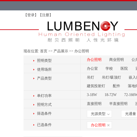
【
登录
】【
注册
】
现在位置:
首页
>>
产品展示
>>
办公照明
办公照明
商业照明
公
照明类型
办公室
学校
医院
使用场所
吊灯
吊灯/吸顶灯
嵌入
产品类型
建筑投射灯
配件
落地
3-18W
18-72W
72-166
单灯功率
直接照明
半直接照明
照明方式
筛选条件
光源类型
光通量
已选条件
办公照明