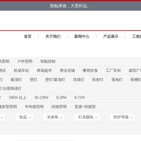
勤勉厚德，大责怀远。
首页
关于我们
新闻中心
产品展示
工程
共照明
户外照明
智能控制
酒店
机场车站
商场超市
商业店铺
餐馆饮食
工厂车间
庭院广
灯
吸顶灯
壁灯
壁灯/吸顶灯
洗墙灯
投射灯
落地灯
暗槽
灯/台面阅读灯
W
166W 以上
36-120W
8-28W
8-72W
漫射型照明
半间接照明
间接照明
直接+间接型
色温
光束角
灯具颜色
防护等级