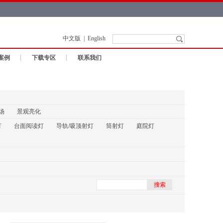
中文版
|
English
案例
下载专区
联系我们
场
景观亮化
灯
台面阅读灯
导轨/吸顶射灯
筒射灯
庭院灯