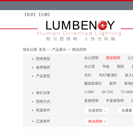
【
登录
】【
注册
】
现在位置:
首页
>>
产品展示
>>
商业照明
办公照明
商业照明
公
照明类型
办公室
学校
医院
使用场所
吊灯
吊灯/吸顶灯
嵌入
产品类型
建筑投射灯
配件
落地
3-18W
18-72W
72-166
单灯功率
直接照明
半直接照明
照明方式
筛选条件
光源类型
光通量
已选条件
商业照明